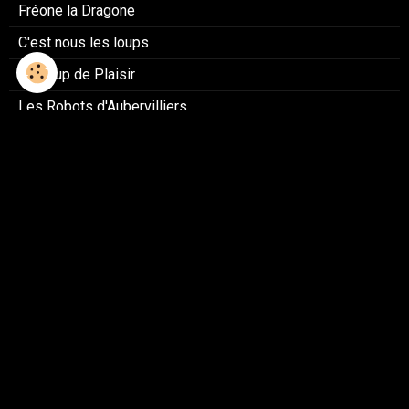
Fréone la Dragone
C'est nous les loups
Le Loup de Plaisir
Les Robots d'Aubervilliers
Le Robraun de Monfermeil
Sculptures /Fresque île de Ré
Les plantes Fantastiques
Le Dragon de Passais
Dame Nature
Le Tatou Fourmidable
Le Tracfard
Les Animaux de Chantefables
Fleurs géantes de Chantefleurs