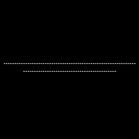
-------------------------------------------------------------
-------------------------------------------