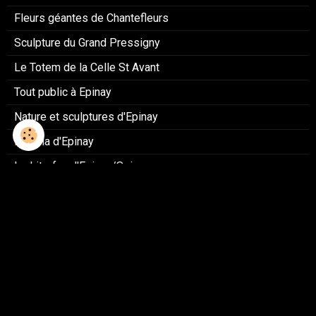
Fleurs géantes de Chantefleurs
Sculpture du Grand Pressigny
Le Totem de la Celle St Avant
Tout public à Epinay
Nature et sculptures d'Epinay
Fasmia d'Epinay
Le Litorfan d'Epinay/Seine
Le Taupiqueur d'Epinay/Seine
Roban 1.0 d'Epinay/Seine
Bêtêcolo d'Epinay
Robotman d'Epinay
Le Robot nettoyeur Epinay
La plante carnivore Epinay