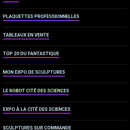
PLAQUETTES PROFESSIONNELLES
TABLEAUX EN VENTE
TOP 20 DU FANTASTIQUE
MON EXPO DE SCULPTURES
LE ROBOT CITÉ DES SCIENCES
EXPO À LA CITÉ DES SCIENCES
SCULPTURES SUR COMMANDE