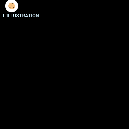
L'ILLUSTRATION
LES LIVRES
LES ATELIERS D'ECRITURE
LES ATELIERS SCULPTURE
FRESQUES
COURTS METRAGES
AFFICHES DE FILMS D'ALEXIS